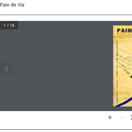
Pain de Vie
1 / 18
P A I N 
MAGA
S E L O N   L ’ O R D R E   D E   M E L C H I S É D E K 
D U N A M I S 
L A   C O L O N N E   D E   L A   V É R I T É 
Q U E   F E R O N S - N O U S 
L A   P U I S S A N C E   D E   L A   C R O I X 