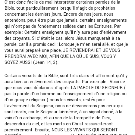
C’est donc facile de mal interpréter certaines paroles de la
Bible, tout particulièrement lorsqu’il s’agit de prophéties
concernant les derniers jours. Encore de nos jours, nous
entendons, peut-être plus que jamais, certains enseignements
qui n’ont pas de fondements solides dans les Écritures. Par
exemple : Certains enseignent qu’il n’y aura pas d’enlèvement
des croyants. Si c’était le cas, alors Jésus manquerait à sa
parole, car il a promis ceci : Lorsque je m’en serai allé, et que je
vous aurai préparé une place, JE REVIENDRAI ET JE VOUS
PRENDRAI AVEC MOI, AFIN QUE LÀ OÙ JE SUIS, VOUS Y
SOYEZ AUSSI (Jean 14, 3).
Certains versets de la Bible, sont très clairs et affirment qu’il y
aura bien un enlèvement des croyants. Par exemple : Voici ce
que nous vous déclarons, d’après LA PAROLE DU SEIGNEUR (
pas la parole d’un homme ou l’enseignement d’une religion ou
d’un groupe religieux ) nous les vivants, restés pour
l’avènement du Seigneur, nous ne devancerons pas ceux qui
sont morts, car le Seigneur lui-même, à un signal donné, à la
voix d’un archange, et au son de la trompette de Dieu,
descendra du ciel, et les morts en Christ ressusciteront
premièrement. Ensuite, NOUS LES VIVANTS QUI SERONT