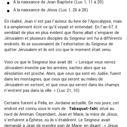
À la naissance de Jean-Baptiste (Luc 1, 11 à 20)
À la naissance de Jésus (Luc 1, 26 à 28)
En réalité, Jean n’est pas l’auteur du livre de l’Apocalypse, mais
il a simplement écrit ce qu’il voyait et entendait. En l’an 67, il
semblait de plus en plus évident que Rome allait s’emparer de
Jérusalem et plusieurs disciples du Seigneur ont fui à différents
endroits. Ils se souvenaient de l’exhortation du Seigneur de
quitter Jérusalem et ils ont cru que le moment était venu.
Voici ce que le Seigneur leur avait dit : « Lorsque vous verrez
Jérusalem investie par les armées, sachez alors que sa
désolation est proche. Alors, que ceux qui sont en Judée, fuient
dans les montagnes, que ceux qui seront au milieu de
Jérusalem en sortent, et que ceux qui seront dans les champs
n’entrent pas dans la ville. » (Luc 21, 10)
Certains fuirent à Pella, en Jordanie actuelle. De nos jours, cet
endroit est connu sous le nom de :
Tabaquat-fahi
, situé au
nord de Amman. Cependant, Jean et Marie, la mère de Jésus,
s’enfuirent à Éphèse, où ils s‘établirent. Le Seigneur avait
demandé à Jean de prendre soin de Marie, en disant : « Jésus,