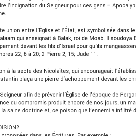
e l’indignation du Seigneur pour ces gens – Apocalyps
me.
union entre l’Église et l’État, est symbolisée dans l
laam qui enseignait à Balak, roi de Moab. Il soudoya B
ppement devant les fils d’Israël pour qu’ils mangeassen
mbres 22, 6 à 20; 2 Pierre 2, 15; Jude 11.
on à la secte des Nicolaïtes, qui encourageait l’établi
tantin plaça une pierre d’achoppement devant les chrét
 Seigneur afin de prévenir l’Église de l’époque de Per
ce du compromis produit encore de nos jours, un mauvai
a saine doctrine et, ce poison que l’ennemi a infiltré d
OISION?
proposées dans les Écritures. Par exemple :