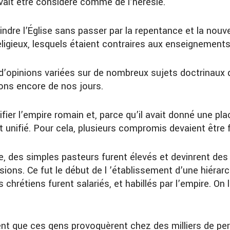
evait être considéré comme de l’hérésie.
oindre l’Église sans passer par la repentance et la nou
religieux, lesquels étaient contraires aux enseignements
’opinions variées sur de nombreux sujets doctrinaux qui
ons encore de nos jours.
ifier l’empire romain et, parce qu’il avait donné une pl
t unifié. Pour cela, plusieurs compromis devaient être f
e, des simples pasteurs furent élevés et devinrent des
sions. Ce fut le début de l ’établissement d’une hiérarc
s chrétiens furent salariés, et habillés par l’empire. On
nt que ces gens provoquèrent chez des milliers de p