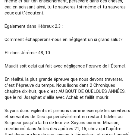
même et sur ton enseignement, persévère dans ces choses,
car, en agissant ainsi, tu te sauveras toi-même et tu sauveras
ceux qui t’écoutent.
Également dans Hébreux 2,3 :
Comment échapperons-nous en négligent un si grand salut?
Et dans Jérémie 48, 10
Maudit soit celui qui fait avec négligence l’œuvre de l’Éternel.
En réalité, la plus grande épreuve que nous devons traverser,
c’est l’épreuve du temps. Nous lisons dans 2 Chroniques
chapitre dix-huit, que c’est AU BOUT DE QUELQUES ANNÉES,
que le roi Josaphat s’allia avec Achab et faillit mourir.
Soyons donc vigilents et prenons comme exemple les serviteurs
et servantes de Dieu qui persévérèrent en restant fidèles au
Seigneur jusqu’à la fin de leur vie. Soyons comme Mnason,
mentionné dans Actes des apôtres 21, 16, chez qui l’apôtre
Paul demeura lors de son voyage à Jérusalem, et qui est appelé