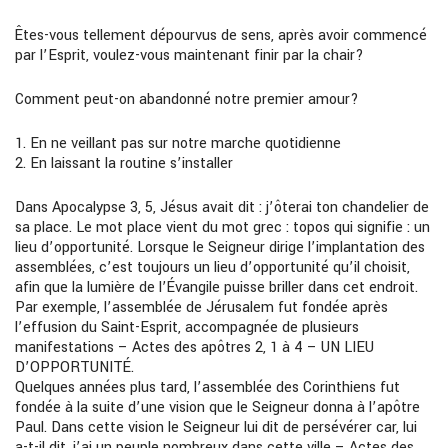
Êtes-vous tellement dépourvus de sens, après avoir commencé
par l’Esprit, voulez-vous maintenant finir par la chair?
Comment peut-on abandonné notre premier amour?
1. En ne veillant pas sur notre marche quotidienne
2. En laissant la routine s’installer
Dans Apocalypse 3, 5, Jésus avait dit : j’ôterai ton chandelier de
sa place. Le mot place vient du mot grec : topos qui signifie : un
lieu d’opportunité. Lorsque le Seigneur dirige l’implantation des
assemblées, c’est toujours un lieu d’opportunité qu’il choisit,
afin que la lumière de l’Évangile puisse briller dans cet endroit.
Par exemple, l’assemblée de Jérusalem fut fondée après
l’effusion du Saint-Esprit, accompagnée de plusieurs
manifestations – Actes des apôtres 2, 1 à 4 – UN LIEU
D’OPPORTUNITÉ.
Quelques années plus tard, l’assemblée des Corinthiens fut
fondée à la suite d’une vision que le Seigneur donna à l’apôtre
Paul. Dans cette vision le Seigneur lui dit de persévérer car, lui
a-t-il dit, j’ai un peuple nombreux dans cette ville – Actes des