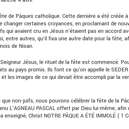
manche 4 avril.
fête de Pâques catholique. Cette dernière a été créée 
s de changer certaines croyances, en proclamant de no
s qui avaient cru en Jésus n’étaient pas en accord avec 
i, entre autres, qu’il fixa une autre date pour la fête, a
 mois de Nisan.
e Seigneur Jésus, le rituel de la fête est commencé. Po
its au pays promis. Ils font ce qu’on appelle le SEDER 
res et les images de ce qui devait être accompli par la 
 que non-juifs, nous pouvons célébrer la fête de la Pâ
venu L’AGNEAU PASCAL offert par Dieu lui-même, afin d
 l’a enseigné, Christ NOTRE PÂQUE A ÉTÉ IMMOLÉ ( 1 Cor