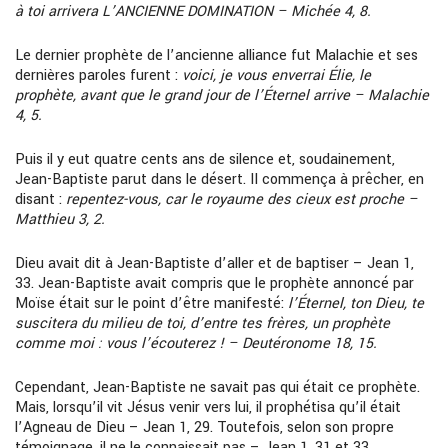
à toi arrivera L’ANCIENNE DOMINATION – Michée 4, 8.
Le dernier prophète de l’ancienne alliance fut Malachie et ses
dernières paroles furent :
voici,
je vous enverrai Élie, le
prophète, avant que le grand jour de l’Éternel arrive – Malachie
4, 5.
Puis il y eut quatre cents ans de silence et, soudainement,
Jean-Baptiste parut dans le désert. II commença à prêcher, en
disant :
repentez-vous, car le royaume des cieux est proche –
Matthieu 3, 2.
Dieu avait dit à Jean-Baptiste d’aller et de baptiser – Jean 1,
33. Jean-Baptiste avait compris que le prophète annoncé par
Moïse était sur le point d’être manifesté:
l’Éternel, ton Dieu, te
suscitera du milieu de toi, d’entre tes frères, un prophète
comme moi : vous l’écouterez ! – Deutéronome 18, 15.
Cependant, Jean-Baptiste ne savait pas qui était ce prophète.
Mais, lorsqu’il vit Jésus venir vers lui, il prophétisa qu’il était
l’Agneau de Dieu – Jean 1, 29. Toutefois, selon son propre
témoignage, il ne le connaissait pas – Jean 1, 31 et 33.