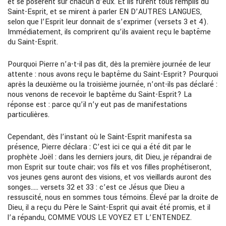
et se posèrent sur chacun d’eux. Et ils furent tous remplis du
Saint-Esprit, et se mirent à parler EN D’AUTRES LANGUES,
selon que l’Esprit leur donnait de s’exprimer (versets 3 et 4).
Immédiatement, ils comprirent qu’ils avaient reçu le baptême
du Saint-Esprit.
Pourquoi Pierre n’a-t-il pas dit, dès la première journée de leur
attente : nous avons reçu le baptême du Saint-Esprit? Pourquoi
après la deuxième ou la troisième journée, n’ont-ils pas déclaré :
nous venons de recevoir le baptême du Saint-Esprit? La
réponse est : parce qu’il n’y eut pas de manifestations
particulières.
Cependant, dès l’instant où le Saint-Esprit manifesta sa
présence, Pierre déclara : C’est ici ce qui a été dit par le
prophète Joël : dans les derniers jours, dit Dieu, je répandrai de
mon Esprit sur toute chair; vos fils et vos filles prophétiseront,
vos jeunes gens auront des visions, et vos vieillards auront des
songes….. versets 32 et 33 : c’est ce Jésus que Dieu a
ressuscité, nous en sommes tous témoins. Élevé par la droite de
Dieu, il a reçu du Père le Saint-Esprit qui avait été promis, et il
l’a répandu, COMME VOUS LE VOYEZ ET L’ENTENDEZ.