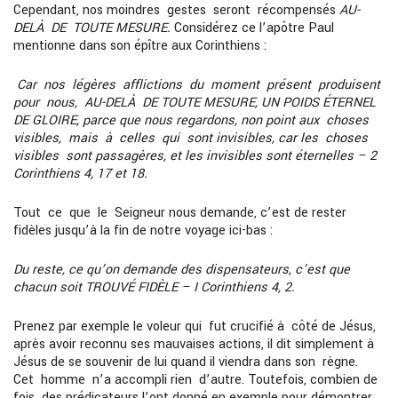
Cependant, nos moindres gestes seront récompensés
AU-
DELÀ DE TOUTE MESURE.
Considérez ce l’apôtre Paul
mentionne dans son épître aux Corinthiens :
Car nos légères afflictions du moment présent produisent
pour nous, AU-DELÀ DE TOUTE MESURE, UN POIDS ÉTERNEL
DE GLOIRE, parce que nous regardons, non point aux choses
visibles, mais à celles qui sont invisibles, car les choses
visibles sont passagères, et les invisibles sont éternelles – 2
Corinthiens 4, 17 et 18.
Tout ce que le Seigneur nous demande, c’est de rester
fidèles jusqu’à la fin de notre voyage ici-bas :
Du reste, ce qu’on demande des dispensateurs, c’est que
chacun soit TROUVÉ FIDÈLE – I Corinthiens 4, 2.
Prenez par exemple le voleur qui fut crucifié à côté de Jésus,
après avoir reconnu ses mauvaises actions, il dit simplement à
Jésus de se souvenir de lui quand il viendra dans son règne.
Cet homme n’a accompli rien d’autre. Toutefois, combien de
fois des prédicateurs l’ont donné en exemple pour démontrer