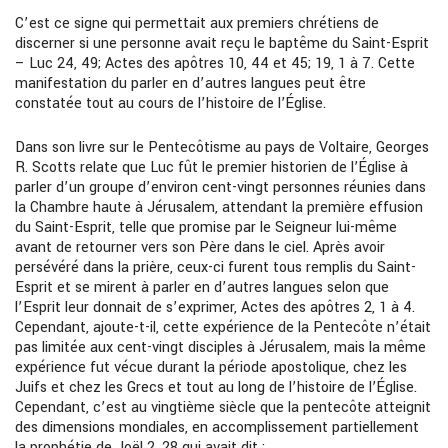
C’est ce signe qui permettait aux premiers chrétiens de
discerner si une personne avait reçu le baptême du Saint-Esprit
– Luc 24, 49; Actes des apôtres 10, 44 et 45; 19, 1 à 7. Cette
manifestation du parler en d’autres langues peut être
constatée tout au cours de l’histoire de l’Église.
Dans son livre sur le Pentecôtisme au pays de Voltaire, Georges
R. Scotts relate que Luc fût le premier historien de l’Église à
parler d’un groupe d’environ cent-vingt personnes réunies dans
la Chambre haute à Jérusalem, attendant la première effusion
du Saint-Esprit, telle que promise par le Seigneur lui-même
avant de retourner vers son Père dans le ciel. Après avoir
persévéré dans la prière, ceux-ci furent tous remplis du Saint-
Esprit et se mirent à parler en d’autres langues selon que
l’Esprit leur donnait de s’exprimer, Actes des apôtres 2, 1 à 4.
Cependant, ajoute-t-il, cette expérience de la Pentecôte n’était
pas limitée aux cent-vingt disciples à Jérusalem, mais la même
expérience fut vécue durant la période apostolique, chez les
Juifs et chez les Grecs et tout au long de l’histoire de l’Église.
Cependant, c’est au vingtième siècle que la pentecôte atteignit
des dimensions mondiales, en accomplissement partiellement
la prophétie de Joël 2, 28 qui avait dit :