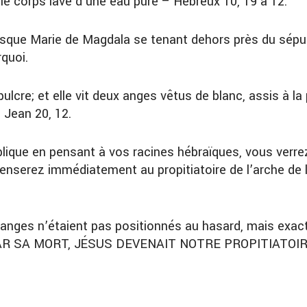
le corps lavé d’une eau pure – Hébreux 10, 19 à 12.
rsque Marie de Magdala se tenant dehors près du sépul
rquoi.
pulcre; et elle vit deux anges vêtus de blanc, assis à l
– Jean 20, 12.
iblique en pensant à vos racines hébraïques, vous verr
serez immédiatement au propitiatoire de l’arche de l’al
anges n’étaient pas positionnés au hasard, mais exa
, PAR SA MORT, JÉSUS DEVENAIT NOTRE PROPITIATOIRE, 