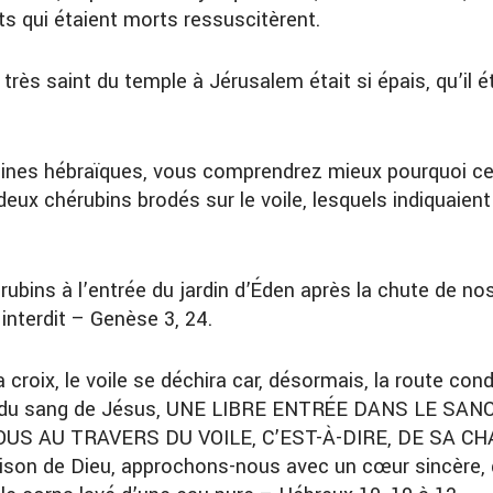
nts qui étaient morts ressuscitèrent.
eu très saint du temple à Jérusalem était si épais, qu’il
ines hébraïques, vous comprendrez mieux pourquoi ce v
 deux chérubins brodés sur le voile, lesquels indiquaient
ubins à l’entrée du jardin d’Éden après la chute de n
 interdit – Genèse 3, 24.
croix, le voile se déchira car, désormais, la route cond
yen du sang de Jésus, UNE LIBRE ENTRÉE DANS LE S
S AU TRAVERS DU VOILE, C’EST-À-DIRE, DE SA CHAI
aison de Dieu, approchons-nous avec un cœur sincère, d