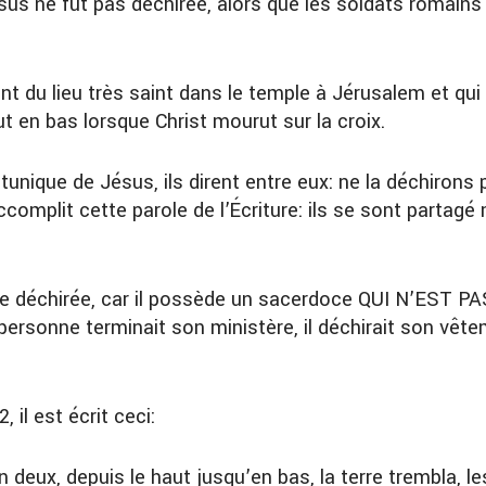
ésus ne fut pas déchirée, alors que les soldats romai
saint du lieu très saint dans le temple à Jérusalem et q
ut en bas lorsque Christ mourut sur la croix.
 tunique de Jésus, ils dirent entre eux: ne la déchirons p
accomplit cette parole de l’Écriture: ils se sont partagé
tre déchirée, car il possède un sacerdoce QUI N’EST 
personne terminait son ministère, il déchirait son vête
 il est écrit ceci:
en deux, depuis le haut jusqu’en bas, la terre trembla, l