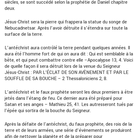
siècles, se sont succédé selon la prophétie de Daniel chapitre
deux.
Jésus-Christ
sera la pierre qui frappera la statue du songe de
Nebucadnetsar. Après l’avoir détruite il s’étendra sur toute la
surface de la terre.
L’antéchrist aura contrôlé la terre pendant quelques années.
Il
aura été
l’
homme fort de qui on aura dit :
Qui est semblable à la
bête, et qui peut combattre contre elle
–
Apocalypse 13, 4.
Voici
de quelle façon il sera détruit lors de la venue du Seigneur
Jésus-Christ :
PAR L’ÉCLAT DE SON AVÈNEMENT ET PAR LE
SOUFFLE DE SA BOUCHE
–
2 Thessaloniciens 2, 8.
L’antéchrist et le faux prophète seront les deux premiers à être
jetés dans
l’
étang de feu. Ce dernier aura été préparé pour
Satan et ses anges –
Mathieu 25, 41. Les autres
seront tués par
l’
épée qui sortira de la bouche du Seigneur.
Après la défaite de
l’
antéchrist, du faux prophète, des rois de la
terre et de leurs armées, une série d’évènements se produiront
afin de nettoyer la planète et de la préparer pour