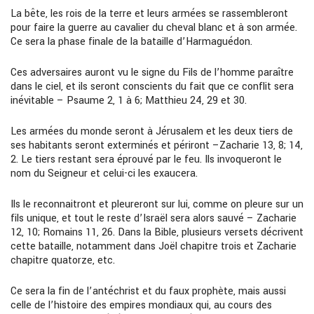
La bête, les rois de la terre et leurs armées se rassembleront
pour faire la guerre au cavalier du cheval blanc et à son armée.
Ce sera la phase finale de la bataille d’
Harmaguédon.
Ces adversaires auront vu le signe du Fils de l’homme pa
raître
dans le ciel, et ils seront conscients du fait que ce conflit sera
inévitable
–
Psaume 2, 1 à 6; Matthieu 24, 29 et 30.
Les armées du monde seront à Jérusalem et les deux tiers de
ses habitants seront exterminés et pé
ri
ront
–
Zacharie 13,
8; 14,
2. Le tiers restant se
ra
éprouvé par le feu. Ils invoqueront le
nom du Seigneur et celui-ci les exaucera.
Ils le reconnaitront et pleureront sur lui, comme on pleure sur un
fils unique, et tout le reste d’Israël sera alors sauvé
–
Zacharie
12, 10; Romains 11, 26. Dans la Bible, plusieurs versets déc
r
ivent
cette bata
il
le, notamment dans Joël chapitre trois
et
Zacharie
chapitre quatorze, etc.
Ce sera la fin de l’antéchrist et du faux prophète, mais aussi
celle de l’histoire des empires mondiaux qui, au cours des