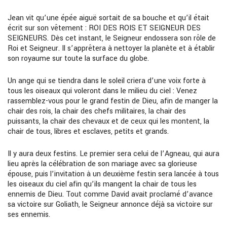
Jean vit qu’une épée aiguë sortait de sa bouche et qu’il était
écrit sur son vêtement :
ROI DES ROIS
ET S
EIGNEUR DES
SEIGNEURS
. Dès cet instant, le Seigneur endossera son rôle de
Roi et Seigneur. Il s’apprêtera à nettoyer la planète et à établir
son royaume sur toute la su
rf
ace du globe.
Un ange qui se tiendra dans le soleil c
ri
era d’une voix forte à
tous les oiseaux qui voleront dans le milieu du ciel :
Venez
rassemblez-vous pour le grand
festin de Dieu, afin de manger la
chair des rois, la chair des chefs militaires, la chair des
puissants, la chair des chevaux et de ceux qui les montent, la
chair de tous, libres et esclaves, petits et grands.
I
l
y aura deux festins. Le premier sera celui de l’Agneau, qui aura
lieu après la célébration de son mariage avec sa glo
rieus
e
épouse, puis
l’
invitation à un deu
xi
ème festin sera lancée à tous
les oiseaux du ciel afin qu’ils mangent la chair de tous les
ennemis de Dieu. Tout comme David avait proclamé d’avance
sa victoire sur Goliath, le Seigneur annonce déjà sa victoire sur
ses ennemis.