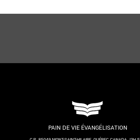
PAIN DE VIE ÉVANGÉLISATION
C.P. 85049
MONT-SAINT-HILAIRE, QUÉBEC
CANADA J3H 