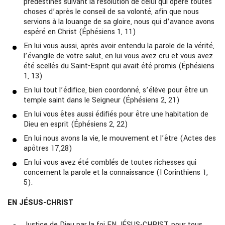
prédestinés suivant la résolution de celui qui opère toutes
choses d’après le conseil de sa volonté, afin que nous
servions à la louange de sa gloire, nous qui d’avance avons
espéré en Christ (Éphésiens 1, 11)
En lui vous aussi, après avoir entendu la parole de la vérité,
l’évangile de votre salut, en lui vous avez cru et vous avez
été scellés du Saint-Esprit qui avait été promis (Éphésiens
1, 13)
En lui tout l’édifice, bien coordonné, s’élève pour être un
temple saint dans le Seigneur (Éphésiens 2, 21)
En lui vous êtes aussi édifiés pour être une habitation de
Dieu en esprit (Éphésiens 2, 22)
En lui nous avons la vie, le mouvement et l’être (Actes des
apôtres 17,28)
En lui vous avez été comblés de toutes richesses qui
concernent la parole et la connaissance (I Corinthiens 1,
5).
EN JÉSUS-CHRIST
Justice de Dieu par la foi EN JÉSUS-CHRIST, pour tous