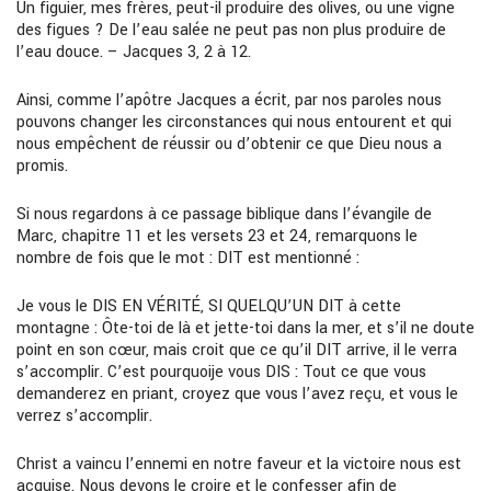
U
n figuier, mes frères, peut-il
produire des olives, ou une vigne
des figues ? De l’eau salée ne peut pas non plus produire de
l’eau douce.
–
Jacques 3, 2 à 12.
Ainsi, comme l’apôtre Jacques a écrit, par nos paroles nous
pouvons changer les circonstances qui nous entourent et qui
nous empêchent de réussir ou d’obtenir ce que Dieu nous a
promis.
Si nous regardons à ce passage biblique dans l’évangile de
Marc, chapitre
11
et les versets 23 et 24, remarquons le
nombre de fois que le mot :
DIT
est mentionné :
Je vous le
DIS
EN VÉRITÉ,
SI QUELQU’UN
DIT
à cette
montagne : Ôte-toi de là et
jette-toi dans la mer, et s’il ne doute
point en son cœur, mais croit que ce qu’il
DIT
arrive, il le verra
s’accomplir. C’est pourquoi
je vous
DIS
: Tout ce que vous
demanderez en priant, croyez que vous l’avez reçu, et vous le
verrez s’accomplir.
Christ a vaincu l’ennemi en notre faveur et la victoire nous est
acquise. Nous de
vons le croi
re et le confesser afin de