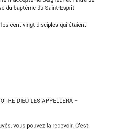
ent accepter le Seigneur et naître de
e du baptême du Saint-Esprit.
les cent vingt disciples qui étaient
NOTRE DIEU LES APPELLERA
–
vés, vous pouvez la recevoir. C’est