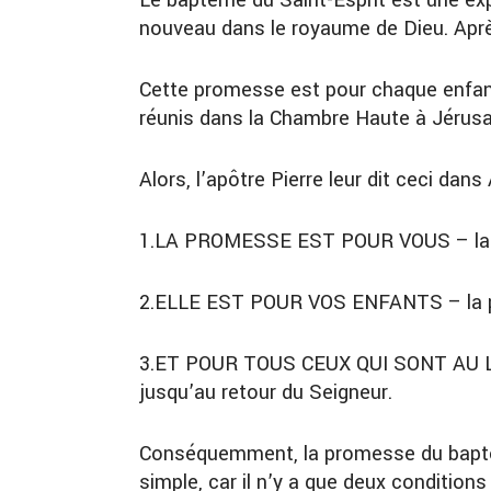
Le baptême du Saint-Esprit est une ex
nouveau dans le royaume de Dieu. Aprè
Cette promesse est pour chaque enfant d
réunis dans la Chambre Haute à Jérusale
Alors, l’apôtre Pierre leur dit ceci dan
1.
LA PROMESSE
EST PO
U
R VOUS
–
la
2.
ELLE EST
POUR VOS ENFANTS
–
la 
3.
ET POUR
TOUS CEUX QUI SONT AU 
jusqu’au retour du Seigneur.
Conséquemment, la promesse du baptême
simple, car il n’y a que deux conditions 