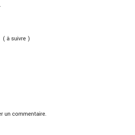
.
e )
er un commentaire.