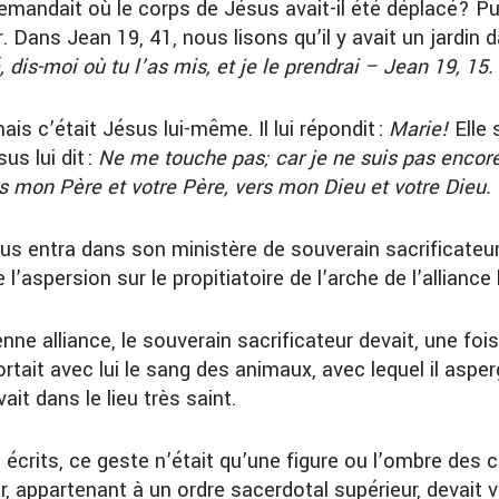
demandait où le corps de Jésus avait-il été déplacé? Pui
. Dans Jean 19, 41, nous lisons qu’il y avait un jardin d
té, dis-moi où tu l’as mis, et je le prendrai – Jean 19, 15.
ais c’était Jésus lui-même. Il lui répondit :
Marie!
Elle 
us lui dit :
Ne me touche pas; car je ne suis pas encor
rs mon Père et votre Père, vers mon Dieu et votre Dieu.
s entra dans son ministère de souverain sacrificateur 
e l’aspersion sur le propitiatoire de l’arche de l’alliance 
nne alliance, le souverain sacrificateur devait, une fois
ortait avec lui le sang des animaux, avec lequel il asper
ait dans le lieu très saint.
 écrits, ce geste n’était qu’une figure ou l’ombre des 
r, appartenant à un ordre sacerdotal supérieur, devait v