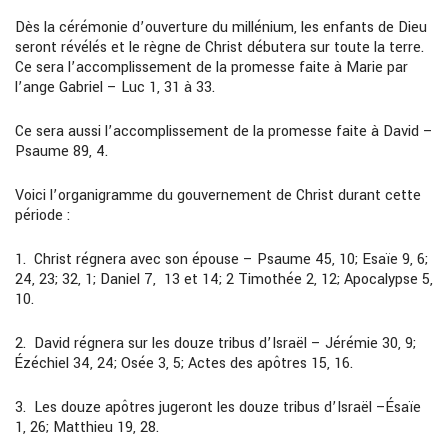
Dès la cérémonie d’ouverture du millénium, les enfants de Dieu
seront révélés et le règne de Christ débutera sur toute la terre.
Ce sera l’accomplissement de la promesse faite à Marie par
l’ange Gabriel
–
Luc
1,
31 à 33.
Ce sera aussi l’accomplissement de la promesse faite à David
–
Psaume 89, 4.
Voici l’organigramme du gouvernement de Christ durant cette
période :
1.
Christ régnera avec son épouse
–
Psaume 45,
10; Esa
ï
e 9, 6;
24, 23; 32, 1;
Danie
l
7,
13 et 14; 2 Timothée 2, 12;
A
pocalypse 5,
10.
2.
David régnera sur les douze tribus d’Israël
–
Jérémie 30, 9;
Ézéchiel 34, 24; Osée
3, 5; Actes des apôtres 15, 16
.
3.
Les douze apôtres jugeront les douze tribus d’Israël –
Ésaïe
1, 26; Matthieu 19, 28.