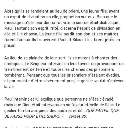
Alors qu’ils se rendaient au lieu de prière, une jeune fille, ayant
un esprit de divination en elle, prophétisa sur eux. Bien que le
message qu’elle leur donna fût vrai, la source était diabolique.
Paul, sentant son esprit irrité, discerna l’esprit de divination en
elle et il le chassa. La jeune fille perdit son don et ses maîtres
furent furieux. Ils trouvèrent Paul et Silas et les firent jetés en
prison.
Au lieu de se plaindre de leur sort, ils se mirent à chanter des
cantiques. Le Seigneur intervint en leur faveur en provoquant un
tremblement de terre et toutes les chaines des prisonniers
tombèrent. Pensant que tous les prisonniers s’étaient évadés,
et par crainte d’être sévèrement puni, le geôlier voulut s’enlever
la vie.
Paul intervint et lui expliqua que personne ne s’était évadé,
mais que Dieu était intervenu en sa faveur et celle de Silas. Le
geôlier tomba aux pieds des apôtres et dit :
QUE FAUT-IL QUE
JE FASSE POUR ÊTRE SAUVÉ ? – verset 30.