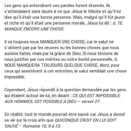
Les gens qui entendirent ces paroles furent étonnés. Ils
s’attendaient sans doute à ce que Jésus le félicite et qu’il lui
dise qu’il était une bonne personne. Mais, malgré qu’il fût jeune
et riche et qu’il était une personne morale, Jésus lui dit :
IL TE
MANQUE ENCORE UNE CHOSE.
Il va toujours nous MANQUER UNE CHOSE, car le salut ne
s’obtient pas par les œuvres ou les bonnes choses que nous
aurions faites, mais par la grâce de Dieu. Si nous tentons de
nous justifier par nos mérites ou notre bonté personnelle, IL
NOUS MANQUERA TOUJOURS QUELQUE CHOSE. Alors, pour
ceux qui assistèrent à cet entretien, le salut semblait une chose
impossible.
Cependant, Jésus répondit à la question demandée par les gens
qui étaient autour de lui, en disant :
CE QUI EST IMPOSSIBLE
AUX HOMMES, EST POSSIBLE À DIEU – verset 27.
En réalité, tout le monde pourrait être sauvé car Jésus a donné
sa vie sur la croix afin que
QUICONQUE CROIT EN LUI SOIT
SAUVÉ – Romains 10, 9 à 13.