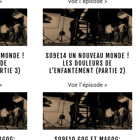
>
Voir l'épisode
>
 MONDE !
S09E14 UN NOUVEAU MONDE !
 DE
LES DOULEURS DE
RTIE 3)
L’ENFANTEMENT (PARTIE 2)
>
Voir l'épisode
>
AGOG;
S09E10 GOG ET MAGOG;