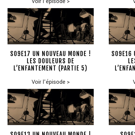
Voir l'épisode
>
S09E17 UN NOUVEAU MONDE !
S09E16 
LES DOULEURS DE
LE
L’ENFANTEMENT (PARTIE 5)
L’ENFA
Voir l'épisode
>
S09E13 UN NOUVEAU MONDE !
S09E