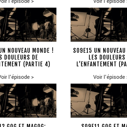
Voir l'épisode
>
Voir l'épisode
UN NOUVEAU MONDE !
S09E15 UN NOUVEAU
S DOULEURS DE
LES DOULEURS
NTEMENT (PARTIE 4)
L’ENFANTEMENT (PA
Voir l'épisode
>
Voir l'épisode
12 GOG ET MAGOG;
S09E11 GOG ET M