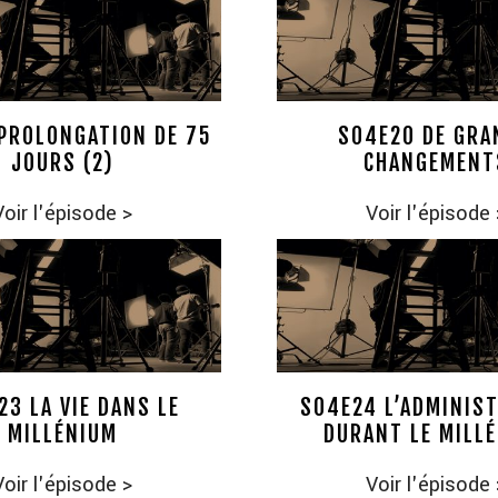
PROLONGATION DE 75
S04E20 DE GRA
JOURS (2)
CHANGEMENT
Voir l'épisode
>
Voir l'épisode
23 LA VIE DANS LE
S04E24 L’ADMINIS
MILLÉNIUM
DURANT LE MILL
Voir l'épisode
>
Voir l'épisode