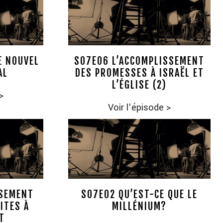
E NOUVEL
S07E06 L’ACCOMPLISSEMENT
AL
DES PROMESSES À ISRAËL ET
L’ÉGLISE (2)
>
Voir l'épisode
>
SSEMENT
S07E02 QU’EST-CE QUE LE
ITES À
MILLÉNIUM?
T